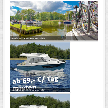
hausboot-rad-masuren-polen
bootsferien-polen-janmor-700