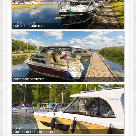
masuren-urlaub-boot
polen-hausbootferien
hausbooturlaub-polen-masuren