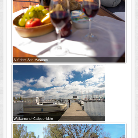
Auf-dem-See-Masuren
Walkaround–Calipso–klein