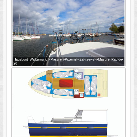
Hausboot_Walkaround_-Masuren-Przemek-Zakrzewski-MasurenRad.de-
20