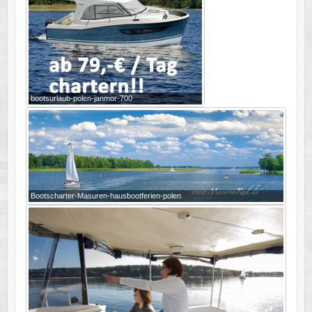
bootsurlaub-polen-janmor-700
Bootscharter-Masuren-hausbootferien-polen