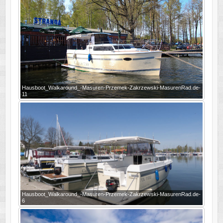
Hausboot_Walkaround_-Masuren-Przemek-Zakrzewski-MasurenRad.de-
11
Hausboot_Walkaround_-Masuren-Przemek-Zakrzewski-MasurenRad.de-
6